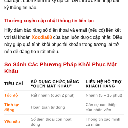
của bạn. Luôn kiểm tra kỹ địa chỉ URL trước khi nhập bất
kỳ thông tin nào.
Thường xuyên cập nhật thông tin liên lạc
Hãy đảm bảo rằng số điện thoại và email (nếu có) liên kết
với tài khoản
Xocdia88
của bạn luôn được cập nhật. Điều
này giúp quá trình khôi phục tài khoản trong tương lai trở
nên dễ dàng hơn rất nhiều.
So Sánh Các Phương Pháp Khôi Phục Mật
Khẩu
SỬ DỤNG CHỨC NĂNG
LIÊN HỆ HỖ TRỢ
TIÊU CHÍ
“QUÊN MẬT KHẨU”
KHÁCH HÀNG
Tốc độ
Rất nhanh (dưới 2 phút)
Nhanh (5 – 15 phút)
Tính tự
Cần sự can thiệp
Hoàn toàn tự động
động
của nhân viên
Số điện thoại còn hoạt
Thông tin xác minh
Yêu cầu
động
cá nhân