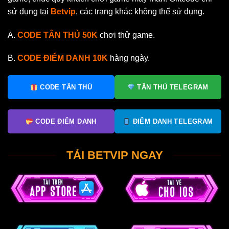
sử dụng tại
Betvip
, các trang khác không thể sử dụng.
A.
CODE TÂN THỦ 50K
chơi thử game.
B.
CODE ĐIỂM DANH
10K
hàng ngày.
CODE TÂN THỦ
TÂN THỦ TELEGRAM
CODE ĐIỂM DANH
ĐIỂM DANH TELEGRAM
TẢI BETVIP NGAY