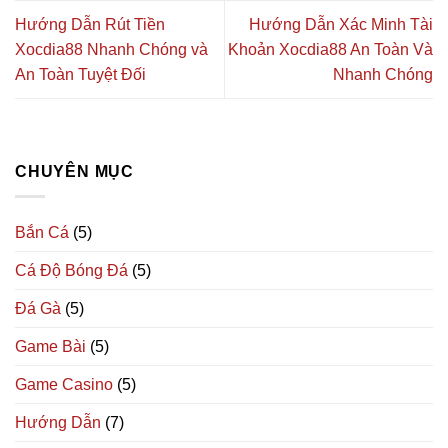
Hướng Dẫn Rút Tiền
Hướng Dẫn Xác Minh Tài
Xocdia88 Nhanh Chóng và
Khoản Xocdia88 An Toàn Và
An Toàn Tuyệt Đối
Nhanh Chóng
CHUYÊN MỤC
Bắn Cá
(5)
Cá Độ Bóng Đá
(5)
Đá Gà
(5)
Game Bài
(5)
Game Casino
(5)
Hướng Dẫn
(7)