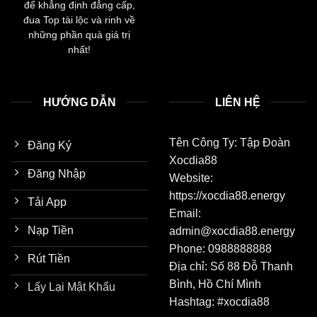
để khẳng định đẳng cấp,
đua Top tài lộc và rinh về
những phần quà giá trị
nhất!
HƯỚNG DẪN
LIÊN HỆ
Tên Công Ty: Tập Đoàn
Đăng Ký
Xocdia88
Đăng Nhập
Website:
https://xocdia88.energy
Tải App
Email:
Nạp Tiền
admin@xocdia88.energy
Phone: 0988888888
Rút Tiền
Địa chỉ: Số 88 Đỗ Thanh
Bình, Hồ Chí Mình
Lấy Lại Mật Khẩu
Hashtag: #xocdia88