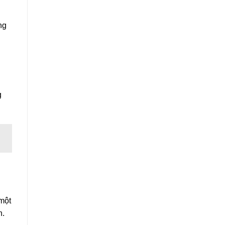
ng
g
một
n.