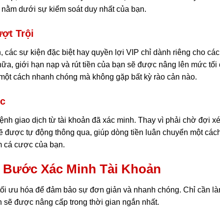
 nằm dưới sự kiểm soát duy nhất của bạn.
ợt Trội
các sự kiện đặc biệt hay quyền lợi VIP chỉ dành riêng cho các
nữa, giới hạn nạp và rút tiền của bạn sẽ được nâng lên mức tối 
 một cách nhanh chóng mà không gặp bất kỳ rào cản nào.
ốc
lệnh giao dịch từ tài khoản đã xác minh. Thay vì phải chờ đợi xé
sẽ được tự động thông qua, giúp dòng tiền luân chuyển một các
m cá cược của bạn.
 Bước Xác Minh Tài Khoản
ối ưu hóa để đảm bảo sự đơn giản và nhanh chóng. Chỉ cần l
n sẽ được nâng cấp trong thời gian ngắn nhất.