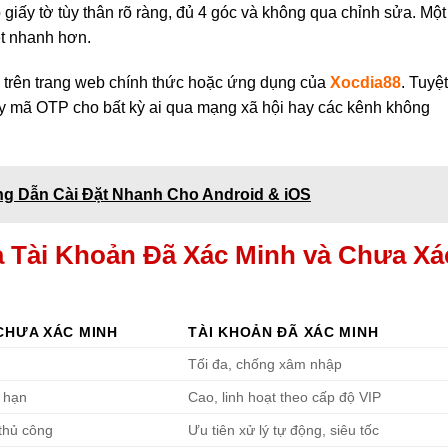
iấy tờ tùy thân rõ ràng, đủ 4 góc và không qua chỉnh sửa. Một
ệt nhanh hơn.
 trên trang web chính thức hoặc ứng dụng của
Xocdia88
. Tuyệt
ay mã OTP cho bất kỳ ai qua mạng xã hội hay các kênh không
ng Dẫn Cài Đặt Nhanh Cho Android & iOS
 Tài Khoản Đã Xác Minh và Chưa Xá
CHƯA XÁC MINH
TÀI KHOẢN ĐÃ XÁC MINH
Tối đa, chống xâm nhập
i hạn
Cao, linh hoạt theo cấp độ VIP
thủ công
Ưu tiên xử lý tự động, siêu tốc