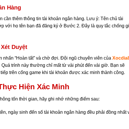
gân Hàng
ạn cần thêm thông tin tài khoản ngân hàng. Lưu ý: Tên chủ tài
p với họ tên bạn đã đăng ký ở Bước 2. Đây là quy tắc chống g
 Xét Duyệt
ần nhấn “Hoàn tất” và chờ đợi. Đội ngũ chuyên viên của
Xocdia
. Quá trình này thường chỉ mất từ vài phút đến vài giờ. Bạn sẽ
tiếp trên cổng game khi tài khoản được xác minh thành công.
Thực Hiện Xác Minh
không tốn thời gian, hãy ghi nhớ những điểm sau:
 tên, ngày sinh đến số tài khoản ngân hàng đều phải đồng nhất 