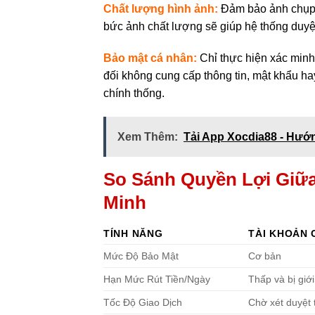
Chất lượng hình ảnh:
Đảm bảo ảnh chụp g
bức ảnh chất lượng sẽ giúp hệ thống duy
Bảo mật cá nhân:
Chỉ thực hiện xác minh
đối không cung cấp thông tin, mật khẩu h
chính thống.
Xem Thêm:
Tải App Xocdia88 - Hướ
So Sánh Quyền Lợi Giữa
Minh
TÍNH NĂNG
TÀI KHOẢN 
Mức Độ Bảo Mật
Cơ bản
Hạn Mức Rút Tiền/Ngày
Thấp và bị giớ
Tốc Độ Giao Dịch
Chờ xét duyệt 