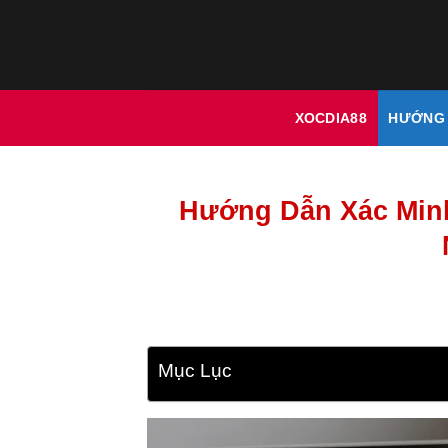
Skip
to
content
XOCDIA88
HƯỚNG
Hướng Dẫn Xác Minh
Mục Lục