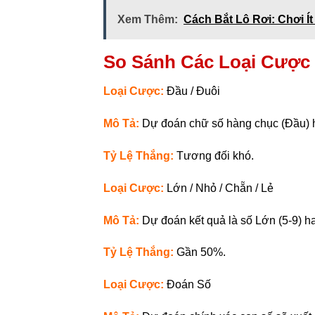
Xem Thêm:
Cách Bắt Lô Rơi: Chơi Í
So Sánh Các Loại Cược
Loại Cược:
Đầu / Đuôi
Mô Tả:
Dự đoán chữ số hàng chục (Đầu) h
Tỷ Lệ Thắng:
Tương đối khó.
Loại Cược:
Lớn / Nhỏ / Chẵn / Lẻ
Mô Tả:
Dự đoán kết quả là số Lớn (5-9) h
Tỷ Lệ Thắng:
Gần 50%.
Loại Cược:
Đoán Số