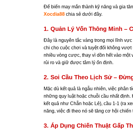
Để biến may mắn thành kỹ năng và gia tăn
Xocdia88
chia sẻ dưới đây.
1. Quản Lý Vốn Thông Minh – 
Đây là nguyên tắc vàng trong mọi lĩnh vực
chi cho cuộc chơi và tuyệt đối không vượt
nhiều vòng cược, thay vì dồn hết vào một v
rủi ro và giữ được tâm lý ổn định.
2. Soi Cầu Theo Lịch Sử – Đừ
Mặc dù kết quả là ngẫu nhiên, việc phân tí
những quy luật hoặc chuỗi cầu nhất định. H
kết quả như Chẵn hoặc Lẻ), cầu 1-1 (ra x
năng, việc đi theo nó sẽ tăng cơ hội chiến
3. Áp Dụng Chiến Thuật Gấp Th