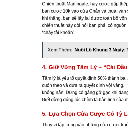
Chiến thuật Martingale, hay cược gấp thếp
bạn cược 10k vào cửa Chẵn và thua, ván 
khi thắng, bạn sẽ lấy lại được toàn bộ v
chiến thuật này đòi hỏi bạn phải có nguồn 
“cháy tài khoản”.
Xem Thêm:
Nuôi Lô Khung 3 Ngày: 
4. Giữ Vững Tâm Lý – “Cái Đầu
Tâm lý là yếu tố quyết định 50% thành bại
cuốn theo và đưa ra quyết định vội vàng. H
không nản. Đừng cố gắng gỡ gạc khi đang 
Biết dừng đúng lúc chính là bản lĩnh của 
5. Lựa Chọn Cửa Cược Có Tỷ L
Thay vì tập trung vào những cửa cược khó