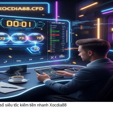
số siêu tốc kiếm tiền nhanh Xocdia88