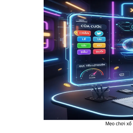
Mẹo chơi xổ 