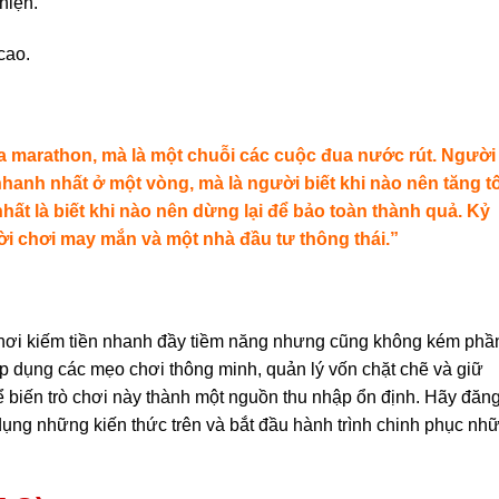
hiện.
cao.
a marathon, mà là một chuỗi các cuộc đua nước rút. Người
hanh nhất ở một vòng, mà là người biết khi nào nên tăng t
ất là biết khi nào nên dừng lại để bảo toàn thành quả. Kỷ
ười chơi may mắn và một nhà đầu tư thông thái.”
hơi kiếm tiền nhanh đầy tiềm năng nhưng cũng không kém phầ
áp dụng các mẹo chơi thông minh, quản lý vốn chặt chẽ và giữ
ể biến trò chơi này thành một nguồn thu nhập ổn định. Hãy đăn
ụng những kiến thức trên và bắt đầu hành trình chinh phục nh