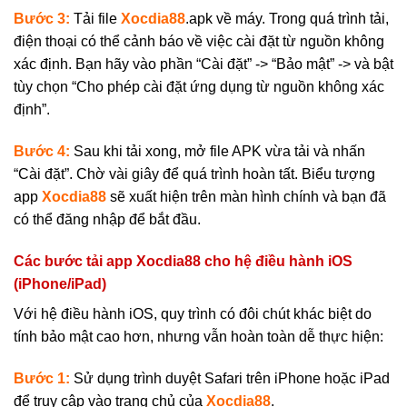
Bước 3:
Tải file
Xocdia88
.apk về máy. Trong quá trình tải,
điện thoại có thể cảnh báo về việc cài đặt từ nguồn không
xác định. Bạn hãy vào phần “Cài đặt” -> “Bảo mật” -> và bật
tùy chọn “Cho phép cài đặt ứng dụng từ nguồn không xác
định”.
Bước 4:
Sau khi tải xong, mở file APK vừa tải và nhấn
“Cài đặt”. Chờ vài giây để quá trình hoàn tất. Biểu tượng
app
Xocdia88
sẽ xuất hiện trên màn hình chính và bạn đã
có thể đăng nhập để bắt đầu.
Các bước tải app Xocdia88 cho hệ điều hành iOS
(iPhone/iPad)
Với hệ điều hành iOS, quy trình có đôi chút khác biệt do
tính bảo mật cao hơn, nhưng vẫn hoàn toàn dễ thực hiện:
Bước 1:
Sử dụng trình duyệt Safari trên iPhone hoặc iPad
để truy cập vào trang chủ của
Xocdia88
.