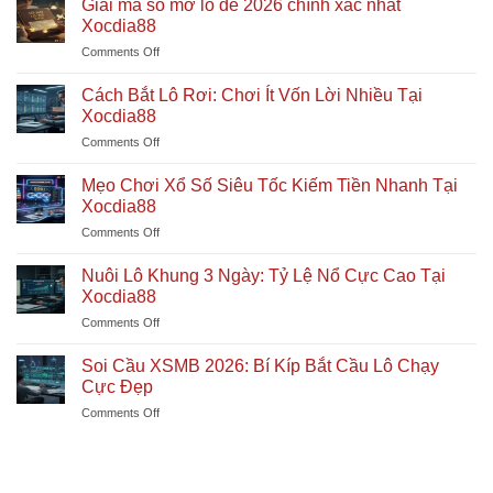
Giải mã sổ mơ lô đề 2026 chính xác nhất
Xocdia88
on
Comments Off
Giải
mã
Cách Bắt Lô Rơi: Chơi Ít Vốn Lời Nhiều Tại
sổ
Xocdia88
mơ
on
Comments Off
lô
Cách
đề
Bắt
2026
Mẹo Chơi Xổ Số Siêu Tốc Kiếm Tiền Nhanh Tại
Lô
chính
Xocdia88
Rơi:
xác
on
Comments Off
Chơi
nhất
Mẹo
Ít
Xocdia88
Chơi
Vốn
Nuôi Lô Khung 3 Ngày: Tỷ Lệ Nổ Cực Cao Tại
Xổ
Lời
Xocdia88
Số
Nhiều
on
Comments Off
Siêu
Tại
Nuôi
Tốc
Xocdia88
Lô
Kiếm
Soi Cầu XSMB 2026: Bí Kíp Bắt Cầu Lô Chạy
Khung
Tiền
Cực Đẹp
3
Nhanh
on
Comments Off
Ngày:
Tại
Soi
Tỷ
Xocdia88
Cầu
Lệ
XSMB
Nổ
2026:
Cực