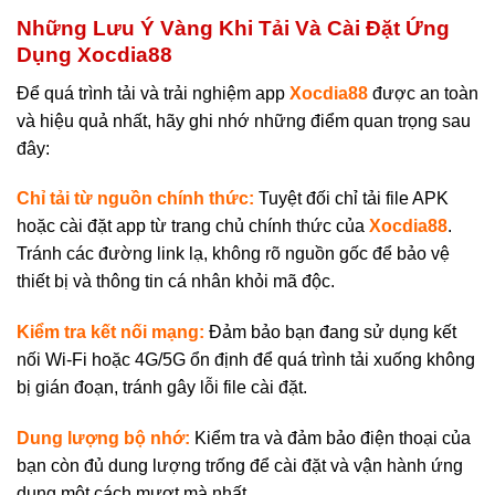
Những Lưu Ý Vàng Khi Tải Và Cài Đặt Ứng
Dụng Xocdia88
Để quá trình tải và trải nghiệm app
Xocdia88
được an toàn
và hiệu quả nhất, hãy ghi nhớ những điểm quan trọng sau
đây:
Chỉ tải từ nguồn chính thức:
Tuyệt đối chỉ tải file APK
hoặc cài đặt app từ trang chủ chính thức của
Xocdia88
.
Tránh các đường link lạ, không rõ nguồn gốc để bảo vệ
thiết bị và thông tin cá nhân khỏi mã độc.
Kiểm tra kết nối mạng:
Đảm bảo bạn đang sử dụng kết
nối Wi-Fi hoặc 4G/5G ổn định để quá trình tải xuống không
bị gián đoạn, tránh gây lỗi file cài đặt.
Dung lượng bộ nhớ:
Kiểm tra và đảm bảo điện thoại của
bạn còn đủ dung lượng trống để cài đặt và vận hành ứng
dụng một cách mượt mà nhất.