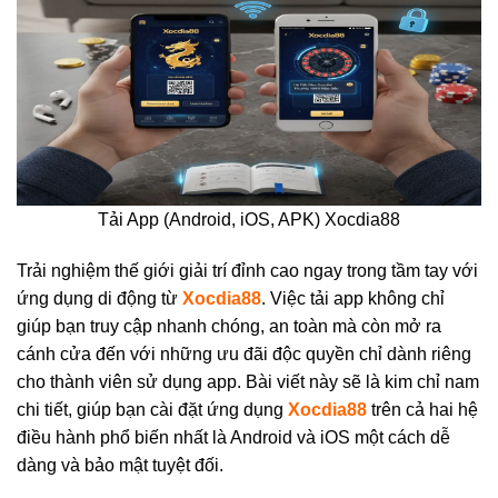
Tải App (Android, iOS, APK) Xocdia88
Trải nghiệm thế giới giải trí đỉnh cao ngay trong tầm tay với
ứng dụng di động từ
Xocdia88
. Việc tải app không chỉ
giúp bạn truy cập nhanh chóng, an toàn mà còn mở ra
cánh cửa đến với những ưu đãi độc quyền chỉ dành riêng
cho thành viên sử dụng app. Bài viết này sẽ là kim chỉ nam
chi tiết, giúp bạn cài đặt ứng dụng
Xocdia88
trên cả hai hệ
điều hành phổ biến nhất là Android và iOS một cách dễ
dàng và bảo mật tuyệt đối.