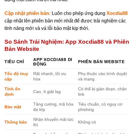
Cập nhật phiên bản:
Luôn cho phép ứng dụng
Xocdia88
cập nhật lên phiên bản mới nhất để được trải nghiệm các
tính năng mới và vá lỗi bảo mật kịp thời.
So Sánh Trải Nghiệm: App Xocdia88 và Phiên
Bản Website
APP XOCDIA88 DI
TIÊU CHÍ
PHIÊN BẢN WEBSITE
ĐỘNG
Tốc độ truy
Rất nhanh, tối ưu
Phụ thuộc vào trình duyệt
cập
hóa
và mạng
Tính ổn
Có thể bị gián đoạn, chặn
Cao, ít giật lag
định
link
Tăng cường, mã hóa
Tiêu chuẩn, có nguy cơ
Bảo mật
đa lớp
phishing
Nhận khuyến mãi tức
Thông báo
Không có
thì