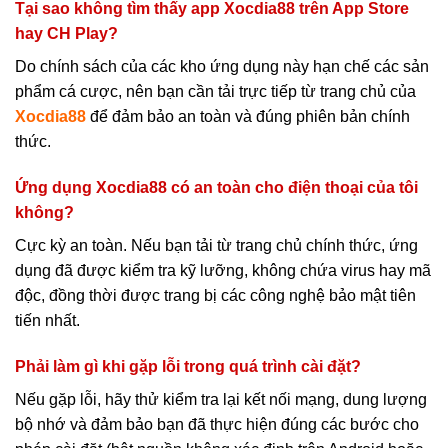
Tại sao không tìm thấy app Xocdia88 trên App Store
hay CH Play?
Do chính sách của các kho ứng dụng này hạn chế các sản
phẩm cá cược, nên bạn cần tải trực tiếp từ trang chủ của
Xocdia88
để đảm bảo an toàn và đúng phiên bản chính
thức.
Ứng dụng Xocdia88 có an toàn cho điện thoại của tôi
không?
Cực kỳ an toàn. Nếu bạn tải từ trang chủ chính thức, ứng
dụng đã được kiểm tra kỹ lưỡng, không chứa virus hay mã
độc, đồng thời được trang bị các công nghệ bảo mật tiên
tiến nhất.
Phải làm gì khi gặp lỗi trong quá trình cài đặt?
Nếu gặp lỗi, hãy thử kiểm tra lại kết nối mạng, dung lượng
bộ nhớ và đảm bảo bạn đã thực hiện đúng các bước cho