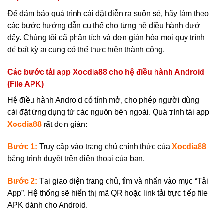
Để đảm bảo quá trình cài đặt diễn ra suôn sẻ, hãy làm theo
các bước hướng dẫn cụ thể cho từng hệ điều hành dưới
đây. Chúng tôi đã phân tích và đơn giản hóa mọi quy trình
để bất kỳ ai cũng có thể thực hiện thành công.
Các bước tải app Xocdia88 cho hệ điều hành Android
(File APK)
Hệ điều hành Android có tính mở, cho phép người dùng
cài đặt ứng dụng từ các nguồn bên ngoài. Quá trình tải app
Xocdia88
rất đơn giản:
Bước 1:
Truy cập vào trang chủ chính thức của
Xocdia88
bằng trình duyệt trên điện thoại của bạn.
Bước 2:
Tại giao diện trang chủ, tìm và nhấn vào mục “Tải
App”. Hệ thống sẽ hiển thị mã QR hoặc link tải trực tiếp file
APK dành cho Android.