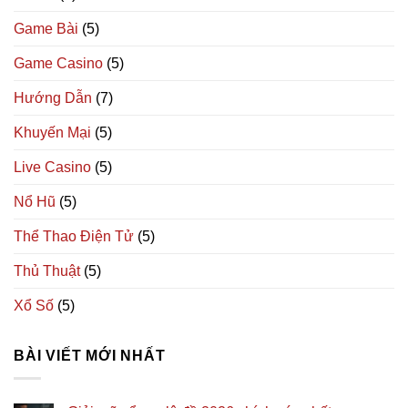
Game Bài
(5)
Game Casino
(5)
Hướng Dẫn
(7)
Khuyến Mại
(5)
Live Casino
(5)
Nổ Hũ
(5)
Thể Thao Điện Tử
(5)
Thủ Thuật
(5)
Xổ Số
(5)
BÀI VIẾT MỚI NHẤT