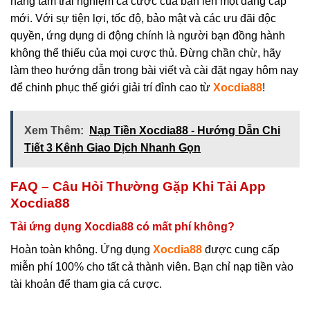
nâng tầm trải nghiệm cá cược của bạn lên một đẳng cấp
mới. Với sự tiện lợi, tốc độ, bảo mật và các ưu đãi độc
quyền, ứng dụng di động chính là người bạn đồng hành
không thể thiếu của mọi cược thủ. Đừng chần chừ, hãy
làm theo hướng dẫn trong bài viết và cài đặt ngay hôm nay
để chinh phục thế giới giải trí đỉnh cao từ
Xocdia88
!
Xem Thêm:
Nạp Tiền Xocdia88 - Hướng Dẫn Chi
Tiết 3 Kênh Giao Dịch Nhanh Gọn
FAQ – Câu Hỏi Thường Gặp Khi Tải App
Xocdia88
Tải ứng dụng Xocdia88 có mất phí không?
Hoàn toàn không. Ứng dụng
Xocdia88
được cung cấp
miễn phí 100% cho tất cả thành viên. Bạn chỉ nạp tiền vào
tài khoản để tham gia cá cược.