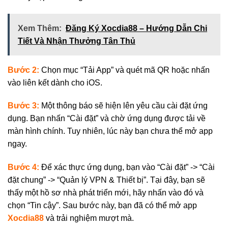
Xem Thêm:
Đăng Ký Xocdia88 – Hướng Dẫn Chi
Tiết Và Nhận Thưởng Tân Thủ
Bước 2:
Chọn mục “Tải App” và quét mã QR hoặc nhấn
vào liên kết dành cho iOS.
Bước 3:
Một thông báo sẽ hiện lên yêu cầu cài đặt ứng
dụng. Bạn nhấn “Cài đặt” và chờ ứng dụng được tải về
màn hình chính. Tuy nhiên, lúc này bạn chưa thể mở app
ngay.
Bước 4:
Để xác thực ứng dụng, bạn vào “Cài đặt” -> “Cài
đặt chung” -> “Quản lý VPN & Thiết bị”. Tại đây, bạn sẽ
thấy một hồ sơ nhà phát triển mới, hãy nhấn vào đó và
chọn “Tin cậy”. Sau bước này, bạn đã có thể mở app
Xocdia88
và trải nghiệm mượt mà.