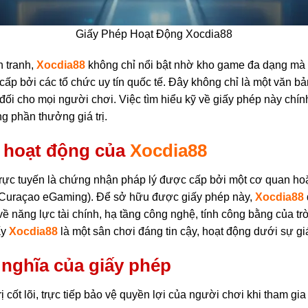
Giấy Phép Hoạt Động Xocdia88
h tranh,
Xocdia88
không chỉ nổi bật nhờ kho game đa dạng mà 
p bởi các tổ chức uy tín quốc tế. Đây không chỉ là một văn bản
đối cho mọi người chơi. Việc tìm hiểu kỹ về giấy phép này chín
ng phần thưởng giá trị.
 hoạt động của
Xocdia88
rực tuyến là chứng nhận pháp lý được cấp bởi một cơ quan hoặ
n, Curaçao eGaming). Để sở hữu được giấy phép này,
Xocdia88
về năng lực tài chính, hạ tầng công nghệ, tính công bằng của t
ấy
Xocdia88
là một sân chơi đáng tin cậy, hoạt động dưới sự gi
 nghĩa của giấy phép
 cốt lõi, trực tiếp bảo vệ quyền lợi của người chơi khi tham gia