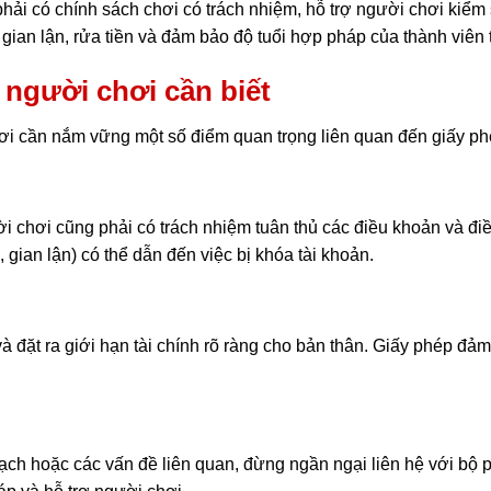
hải có chính sách chơi có trách nhiệm, hỗ trợ người chơi kiểm
ian lận, rửa tiền và đảm bảo độ tuổi hợp pháp của thành viên 
người chơi cần biết
hơi cần nắm vững một số điểm quan trọng liên quan đến giấy p
 chơi cũng phải có trách nhiệm tuân thủ các điều khoản và đi
 gian lận) có thể dẫn đến việc bị khóa tài khoản.
 và đặt ra giới hạn tài chính rõ ràng cho bản thân. Giấy phép
bạch hoặc các vấn đề liên quan, đừng ngần ngại liên hệ với b