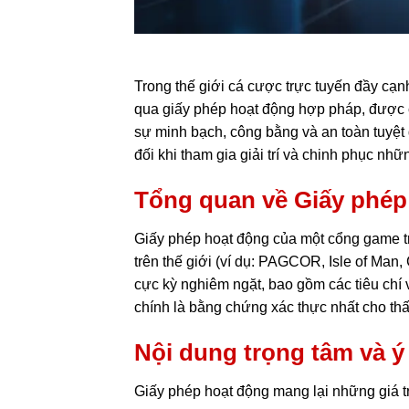
Trong thế giới cá cược trực tuyến đầy cạn
qua giấy phép hoạt động hợp pháp, được cấ
sự minh bạch, công bằng và an toàn tuyệt 
đối khi tham gia giải trí và chinh phục nhữ
Tổng quan về Giấy phép
Giấy phép hoạt động của một cổng game t
trên thế giới (ví dụ: PAGCOR, Isle of Ma
cực kỳ nghiêm ngặt, bao gồm các tiêu chí 
chính là bằng chứng xác thực nhất cho th
Nội dung trọng tâm và ý
Giấy phép hoạt động mang lại những giá trị