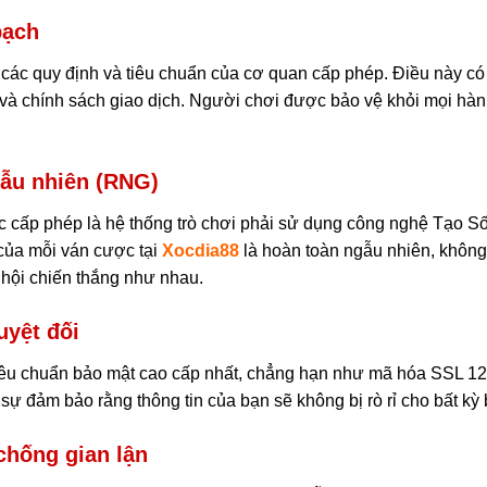
bạch
 các quy định và tiêu chuẩn của cơ quan cấp phép. Điều này có
g và chính sách giao dịch. Người chơi được bảo vệ khỏi mọi hàn
gẫu nhiên (RNG)
c cấp phép là hệ thống trò chơi phải sử dụng công nghệ Tạo
của mỗi ván cược tại
Xocdia88
là hoàn toàn ngẫu nhiên, không
hội chiến thắng như nhau.
uyệt đối
êu chuẩn bảo mật cao cấp nhất, chẳng hạn như mã hóa SSL 128-
 sự đảm bảo rằng thông tin của bạn sẽ không bị rò rỉ cho bất kỳ
chống gian lận