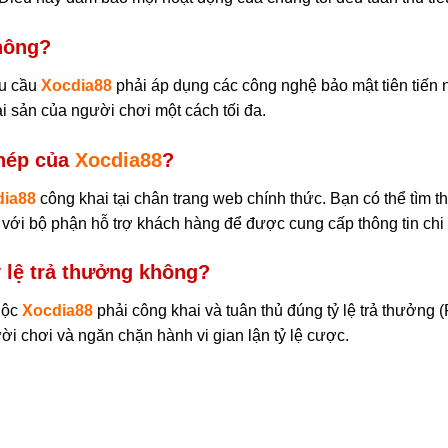
hông?
êu cầu
Xocdia88
phải áp dụng các công nghệ bảo mật tiên tiến
ài sản của người chơi một cách tối đa.
phép của
Xocdia88
?
dia88
công khai tại chân trang web chính thức. Bạn có thể tìm 
p với bộ phận hỗ trợ khách hàng để được cung cấp thông tin chi t
 lệ trả thưởng không?
uộc
Xocdia88
phải công khai và tuân thủ đúng tỷ lệ trả thưởng
i chơi và ngăn chặn hành vi gian lận tỷ lệ cược.