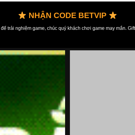
NHẬN CODE BETVIP
e để trải nghiệm game, chúc quý khách chơi game may mắn. Gift
CODE TÂN THỦ
TÂN THỦ TELEG
CODE ĐIỂM DANH
ĐIỂM DANH TELE
TẢI BETVIP NGAY