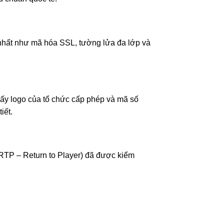
 nhất như mã hóa SSL, tường lửa đa lớp và
thấy logo của tổ chức cấp phép và mã số
iết.
 (RTP – Return to Player) đã được kiểm