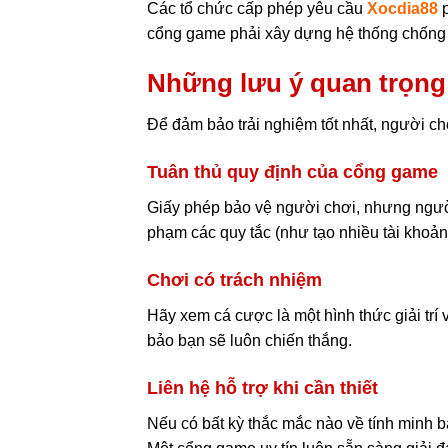
Các tổ chức cấp phép yêu cầu
Xocdia88
p
cổng game phải xây dựng hệ thống chống g
Những lưu ý quan trọng 
Để đảm bảo trải nghiệm tốt nhất, người c
Tuân thủ quy định của cổng game
Giấy phép bảo vệ người chơi, nhưng người
phạm các quy tắc (như tạo nhiều tài khoản,
Chơi có trách nhiệm
Hãy xem cá cược là một hình thức giải trí
bảo bạn sẽ luôn chiến thắng.
Liên hệ hỗ trợ khi cần thiết
Nếu có bất kỳ thắc mắc nào về tính minh 