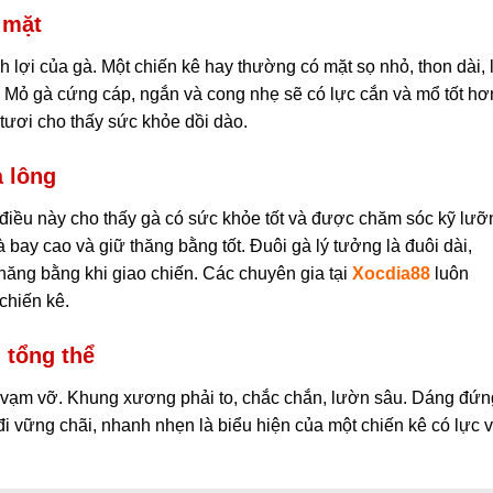
 mặt
nh lợi của gà. Một chiến kê hay thường có mặt sọ nhỏ, thon dài, 
o. Mỏ gà cứng cáp, ngắn và cong nhẹ sẽ có lực cắn và mổ tốt hơ
ươi cho thấy sức khỏe dồi dào.
à lông
 điều này cho thấy gà có sức khỏe tốt và được chăm sóc kỹ lưỡ
bay cao và giữ thăng bằng tốt. Đuôi gà lý tưởng là đuôi dài,
 thăng bằng khi giao chiến. Các chuyên gia tại
Xocdia88
luôn
chiến kê.
 tổng thể
i, vạm vỡ. Khung xương phải to, chắc chắn, lườn sâu. Dáng đứn
đi vững chãi, nhanh nhẹn là biểu hiện của một chiến kê có lực 