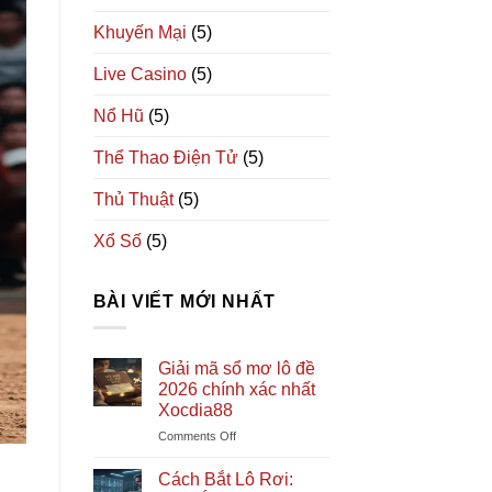
Khuyến Mại
(5)
Live Casino
(5)
Nổ Hũ
(5)
Thể Thao Điện Tử
(5)
Thủ Thuật
(5)
Xổ Số
(5)
BÀI VIẾT MỚI NHẤT
Giải mã sổ mơ lô đề
2026 chính xác nhất
Xocdia88
on
Comments Off
Giải
mã
Cách Bắt Lô Rơi:
sổ