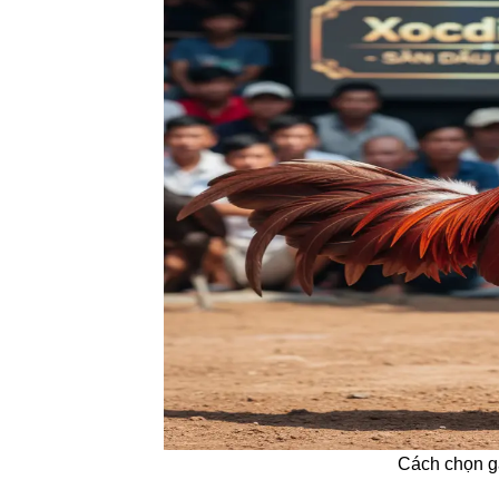
Cách chọn g