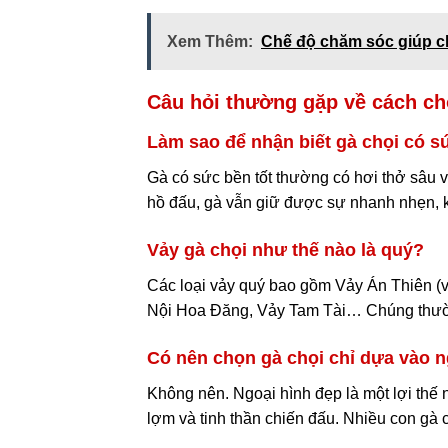
Xem Thêm:
Chế độ chăm sóc giúp c
Câu hỏi thường gặp về cách ch
Làm sao để nhận biết gà chọi có s
Gà có sức bền tốt thường có hơi thở sâu v
hồ đấu, gà vẫn giữ được sự nhanh nhẹn, k
Vảy gà chọi như thế nào là quý?
Các loại vảy quý bao gồm Vảy Án Thiên (
Nội Hoa Đăng, Vảy Tam Tài… Chúng thườ
Có nên chọn gà chọi chỉ dựa vào 
Không nên. Ngoại hình đẹp là một lợi thế n
lợm và tinh thần chiến đấu. Nhiều con gà 