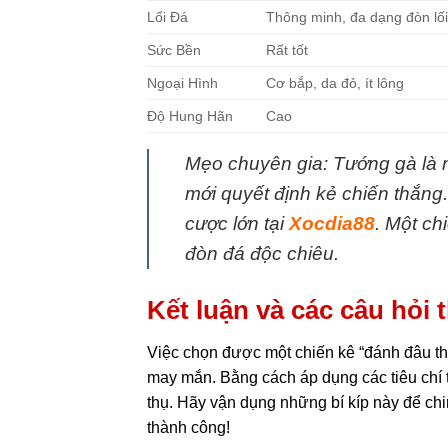
Lối Đá
Thông minh, đa dạng đòn lố
Sức Bền
Rất tốt
Ngoại Hình
Cơ bắp, da đỏ, ít lông
Độ Hung Hãn
Cao
Mẹo chuyên gia: Tướng gà là n
mới quyết định kẻ chiến thắng.
cược lớn tại
Xocdia88
. Một ch
đòn đá độc chiêu.
Kết luận và các câu hỏi
Việc chọn được một chiến kê “đánh đâu thắ
may mắn. Bằng cách áp dụng các tiêu chí 
thụ. Hãy vận dụng những bí kíp này để ch
thành công!