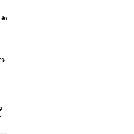
Kíp
Xocdia88
Bắt
Cầu
Lô
liền
Chạy
n.
Cực
Đẹp
ng.
g
và