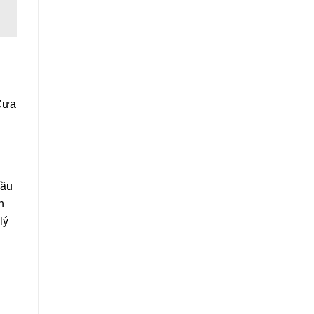
Cựa
Đầu
n
lý