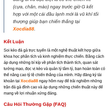
(cựa, chân, mào) ngay trước giờ G kết
hợp với một cái đầu lạnh mới là vũ khí tối
thượng giúp bạn chiến thắng tại
Xocdia88
.
Kết Luận
Soi kèo đá gà trực tuyến là một nghệ thuật kết hợp giữa
khoa học phân tích và kinh nghiệm thực chiến. Bằng cách
áp dụng những bí kíp về phân tích thành tích, quan sát
tướng mạo, đọc vị kèo và quản lý tâm lý, bạn hoàn toàn có
thể nâng cao tỷ lệ chiến thắng của mình. Hãy đăng ký tài
khoản tại
Xocdia88
ngay hôm nay để trải nghiệm những
trận đá gà đỉnh cao và áp dụng những chiến thuật này để
mang về lợi nhuận xứng đáng.
Câu Hỏi Thường Gặp (FAQ)