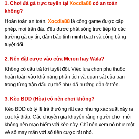
1. Chơi đá gà trực tuyến tại
Xocdia88
có an toàn
không?
Hoàn toàn an toàn.
Xocdia88
là cổng game được cấp
phép, mọi trận đấu đều được phát sóng trực tiếp từ các
trường gà uy tín, đảm bảo tính minh bạch và công bằng
tuyệt đối.
2. Nên đặt cược vào cửa Meron hay Wala?
Không có câu trả lời tuyệt đối. Việc lựa chọn phụ thuộc
hoàn toàn vào khả năng phân tích và quan sát của bạn
trong từng trận đấu cụ thể như đã hướng dẫn ở trên.
3. Kèo BDD (Hòa) có nên chơi không?
Kèo BDD có tỷ lệ trả thưởng rất cao nhưng xác suất xảy ra
cực kỳ thấp. Các chuyên gia khuyên rằng người chơi mới
không nên mạo hiểm với kèo này. Chỉ nên xem nó như một
vé số may mắn với số tiền cược rất nhỏ.