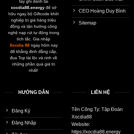
tay ghi danh tại
xocdia88.energy
để sở
CEO Hoàng Duy Bình
hữu ngay bộ Giftcode khởi
nghiệp trị giá hàng triệu
Sitemap
đồng và tận hưởng công
nghệ nạp rút tự động trong
tích tắc. Gia nhập
Xocdia 88
ngay hôm nay
để khẳng định đẳng cấp,
đua Top tài lộc và rinh về
những phần quà giá trị
nhất!
HƯỚNG DẪN
LIÊN HỆ
Tên Công Ty: Tập Đoàn
Đăng Ký
Xocdia88
Đăng Nhập
Website:
https://xocdia88.energy