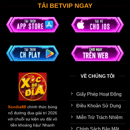
TẢI BETVIP NGAY
VỀ CHÚNG TÔI
Giấy Phép Hoạt Động
Điều Khoản Sử Dụng
Xocdia88
chính thức bùng
nổ đường đua giải trí 2026
Miễn Trừ Trách Nhiệm
với chuỗi sự kiện ưu đãi vô
tiền khoáng hậu! Nhanh
Chính Sách Bảo Mật