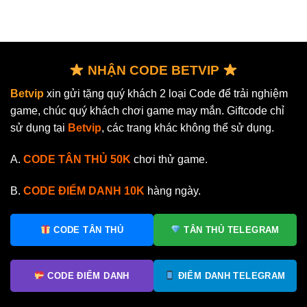
XSMB
Nổ
2026:
Cực
Bí
Cao
Kíp
Tại
Bắt
Xocdia88
Cầu
NHẬN CODE BETVIP
Lô
Chạy
Betvip
xin gửi tặng quý khách 2 loại Code để trải nghiệm
Cực
game, chúc quý khách chơi game may mắn. Giftcode chỉ
Đẹp
sử dụng tại
Betvip
, các trang khác không thể sử dụng.
A.
CODE TÂN THỦ 50K
chơi thử game.
B.
CODE ĐIỂM DANH
10K
hàng ngày.
CODE TÂN THỦ
TÂN THỦ TELEGRAM
CODE ĐIỂM DANH
ĐIỂM DANH TELEGRAM