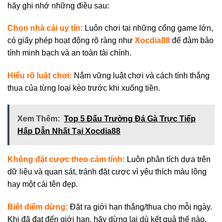
hãy ghi nhớ những điều sau:
Chọn nhà cái uy tín:
Luôn chơi tại những cổng game lớn,
có giấy phép hoạt động rõ ràng như
Xocdia88
để đảm bảo
tính minh bạch và an toàn tài chính.
Hiểu rõ luật chơi:
Nắm vững luật chơi và cách tính thắng
thua của từng loại kèo trước khi xuống tiền.
Xem Thêm:
Top 5 Đấu Trường Đá Gà Trực Tiếp
Hấp Dẫn Nhất Tại Xocdia88
Không đặt cược theo cảm tính:
Luôn phân tích dựa trên
dữ liệu và quan sát, tránh đặt cược vì yêu thích màu lông
hay một cái tên đẹp.
Biết điểm dừng:
Đặt ra giới hạn thắng/thua cho mỗi ngày.
Khi đã đạt đến giới hạn, hãy dừng lại dù kết quả thế nào.