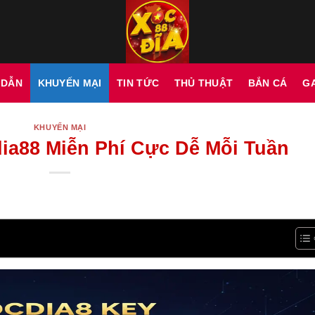
 DẪN
KHUYẾN MẠI
TIN TỨC
THỦ THUẬT
BẮN CÁ
G
KHUYẾN MẠI
dia88 Miễn Phí Cực Dễ Mỗi Tuần