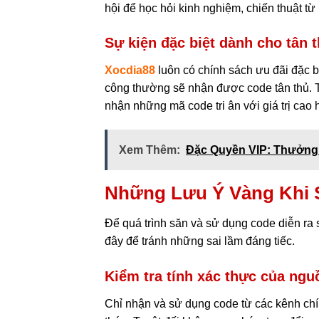
hội để học hỏi kinh nghiệm, chiến thuật t
Sự kiện đặc biệt dành cho tân 
Xocdia88
luôn có chính sách ưu đãi đặc b
công thường sẽ nhận được code tân thủ. T
nhận những mã code tri ân với giá trị cao
Xem Thêm:
Đặc Quyền VIP: Thưởng
Những Lưu Ý Vàng Khi 
Để quá trình săn và sử dụng code diễn ra
đây để tránh những sai lầm đáng tiếc.
Kiểm tra tính xác thực của ng
Chỉ nhận và sử dụng code từ các kênh ch