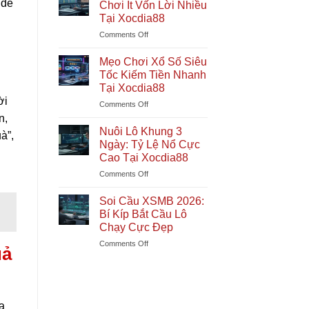
 để
Chơi Ít Vốn Lời Nhiều
mơ
Tại Xocdia88
lô
on
Comments Off
đề
Cách
2026
Bắt
chính
Mẹo Chơi Xổ Số Siêu
Lô
xác
Tốc Kiếm Tiền Nhanh
Rơi:
nhất
Tại Xocdia88
Chơi
Xocdia88
ời
on
Comments Off
Ít
Mẹo
Vốn
n,
Chơi
Lời
Nuôi Lô Khung 3
à”,
Xổ
Nhiều
Ngày: Tỷ Lệ Nổ Cực
Số
Tại
Cao Tại Xocdia88
Siêu
Xocdia88
on
Comments Off
Tốc
Nuôi
Kiếm
Lô
Tiền
Soi Cầu XSMB 2026:
Khung
Nhanh
Bí Kíp Bắt Cầu Lô
3
Tại
Chạy Cực Đẹp
Ngày:
Xocdia88
on
Comments Off
Tỷ
uả
Soi
Lệ
Cầu
Nổ
XSMB
Cực
2026:
Cao
Bí
Tại
a