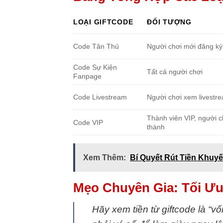
LOẠI GIFTCODE
ĐỐI TƯỢNG
Code Tân Thủ
Người chơi mới đăng ký
Code Sự Kiện
Tất cả người chơi
Fanpage
Code Livestream
Người chơi xem livestr
Thành viên VIP, người c
Code VIP
thành
Xem Thêm:
Bí Quyết Rút Tiền Khuy
Mẹo Chuyên Gia: Tối Ưu
Hãy xem tiền từ giftcode là “v