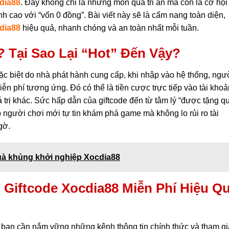
dia88
. Đây không chỉ là những món quà tri ân mà còn là cơ hội
h cao với “vốn 0 đồng”. Bài viết này sẽ là cẩm nang toàn diện,
dia88
hiệu quả, nhanh chóng và an toàn nhất mỗi tuần.
? Tại Sao Lại “Hot” Đến Vậy?
ặc biệt do nhà phát hành cung cấp, khi nhập vào hệ thống, ngư
 phí tương ứng. Đó có thể là tiền cược trực tiếp vào tài khoả
trị khác. Sức hấp dẫn của giftcode đến từ tâm lý “được tặng qu
 người chơi mới tự tin khám phá game mà không lo rủi ro tài
gờ.
uà khủng khởi nghiệp Xocdia88
Giftcode Xocdia88 Miễn Phí Hiệu Q
, bạn cần nắm vững những kênh thông tin chính thức và tham gi