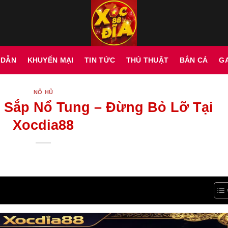
 DẪN
KHUYẾN MẠI
TIN TỨC
THỦ THUẬT
BẮN CÁ
G
NỔ HŨ
 Sắp Nổ Tung – Đừng Bỏ Lỡ Tại
Xocdia88