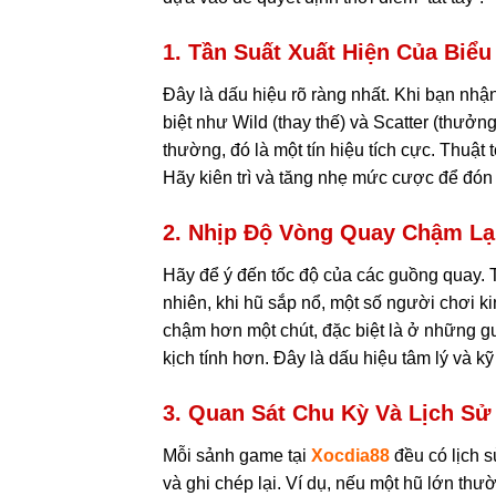
1. Tần Suất Xuất Hiện Của Biểu
Đây là dấu hiệu rõ ràng nhất. Khi bạn nhậ
biệt như Wild (thay thế) và Scatter (thưở
thường, đó là một tín hiệu tích cực. Thuật
Hãy kiên trì và tăng nhẹ mức cược để đón
2. Nhịp Độ Vòng Quay Chậm Lạ
Hãy để ý đến tốc độ của các guồng quay. 
nhiên, khi hũ sắp nổ, một số người chơi k
chậm hơn một chút, đặc biệt là ở những g
kịch tính hơn. Đây là dấu hiệu tâm lý và kỹ
3. Quan Sát Chu Kỳ Và Lịch Sử
Mỗi sảnh game tại
Xocdia88
đều có lịch s
và ghi chép lại. Ví dụ, nếu một hũ lớn th