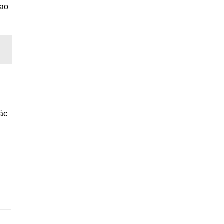
cao
ác