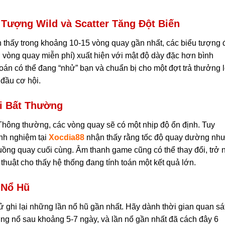
 Tượng Wild và Scatter Tăng Đột Biến
n thấy trong khoảng 10-15 vòng quay gần nhất, các biểu tượng 
ng vòng quay miễn phí) xuất hiện với mật độ dày đặc hơn bình
 toán có thể đang “nhử” bạn và chuẩn bị cho một đợt trả thưởng 
 đầu cơ hội.
i Bất Thường
Thông thường, các vòng quay sẽ có một nhịp độ ổn định. Tuy
inh nghiệm tại
Xocdia88
nhận thấy rằng tốc độ quay dường nh
uồng quay cuối cùng. Âm thanh game cũng có thể thay đổi, trở 
 thuật cho thấy hệ thống đang tính toán một kết quả lớn.
 Nổ Hũ
ử ghi lại những lần nổ hũ gần nhất. Hãy dành thời gian quan sá
ường nổ sau khoảng 5-7 ngày, và lần nổ gần nhất đã cách đây 6