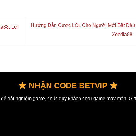
Hướng Dẫn Cược LOL Cho Người Mới Bắt Đầu 
a88: Lợi
Xocdia88
NHẬN CODE BETVIP
e để trải nghiệm game, chúc quý khách chơi game may mắn. Gift