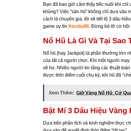
Bạn đã bao giờ cảm thấy tiếc nuối khi chỉ 
khủng? Việc “săn hũ” không chỉ dựa vào m
cách là chuyên gia, tôi sẽ tiết lộ 3 dấu hi
game uy tín
Xocdia88
. Đừng bỏ lỡ cơ hội 
Nổ Hũ Là Gì Và Tại Sao
Nổ hũ (hay Jackpot) là phần thưởng lớn nhấ
của tất cả người chơi. Khi một người may 
về họ. Nhiều người tin rằng các thuật toán
được thời điểm cuối chu kỳ, khi hũ đã “chí
Xem Thêm:
Giờ Vàng Nổ Hũ: Cứ Qua
Bật Mí 3 Dấu Hiệu Vàng
Dựa trên phân tích và kinh nghiệm thực ch
dựa vào để quyết định thời điểm “tất tay”.