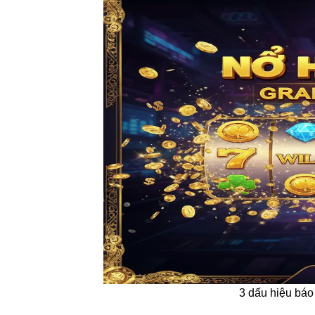
3 dấu hiệu báo