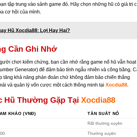
 bạn tập trung vào sảnh game đó. Hãy chọn những hũ có giá trị 
óa cơ hội của mình.
uay Hũ Xocdia88: Lợi Hay Hại?
g Cần Ghi Nhớ
người chơi kiểm chứng, bạn cần nhớ rằng game nổ hũ vẫn hoạt
mber Generator) để đảm bảo tính ngẫu nhiên và công bằng. C
iúp tăng khả năng phán đoán chứ không đảm bảo chiến thắng
mái và quản lý vốn cược một cách thông minh tại
Xocdia88
.
c Hũ Thường Gặp Tại
Xocdia88
AM KHẢO (VNĐ)
TẦN SUẤT NỔ
Rất thường xuyên
000
Thường xuyên