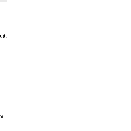
uất
n
út
ủ