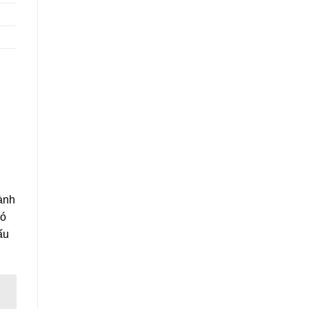
hành
có
ấu