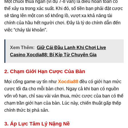
Một chuỗi thua ngắn (ví dụ 7-8 ván) là điều hoàn toàn có
thể xảy ra trong xác suất. Khi đó, số tiền bạn phải đặt cược
sẽ tăng lên một con số khổng lồ, vượt xa khả năng tài
chính của hầu hết người chơi. Đây là lý do chính dẫn đến
việc “cháy tài khoản”.
Xem Thêm:
Giữ Cái Đầu Lạnh Khi Chơi Live
Casino Xocdia88: Bí Kíp Từ Chuyên Gia
2. Chạm Giới Hạn Cược Của Bàn
Mọi cổng game uy tín như
Xocdia88
đều có giới hạn mức
cược tối đa cho mỗi bàn chơi. Ngay cả khi bạn có nguồn
vốn vô hạn, chỉ sau vài ván thua, mức cược của bạn có thể
chạm trần giới hạn của bàn. Lúc này, chiến thuật gấp thếp
chính thức bị phá sản.
3. Áp Lực Tâm Lý Nặng Nề