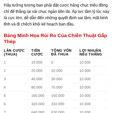
Hãy tưởng tượng bạn phải đặt cược hàng chục triệu đồng
chỉ để thắng lại vài chục ngàn tiền lãi. Áp lực tâm lý lúc này
là cực lớn, dễ dẫn đến những quyết định sai lầm, mất bình
tĩnh và đi chệch khỏi kế hoạch ban đầu.
Bảng Minh Họa Rủi Ro Của Chiến Thuật Gấp
Thép
LẦN CƯỢC
TIỀN
TỔNG VỐN
LỢI NHUẬN
(THUA)
CƯỢC
ĐÃ THUA
NẾU THẮNG
1
10.000
0
10.000
2
20.000
10.000
10.000
3
40.000
30.000
10.000
4
80.000
70.000
10.000
5
160.000
150.000
10.000
6
320.000
310.000
10.000
7
640.000
630.000
10.000