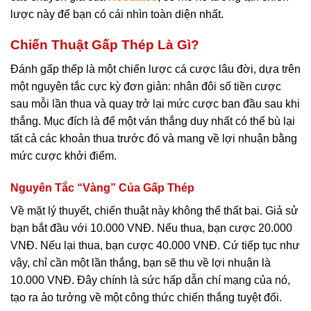
lược này để bạn có cái nhìn toàn diện nhất.
Chiến Thuật Gấp Thép Là Gì?
Đánh gấp thếp là một chiến lược cá cược lâu đời, dựa trên
một nguyên tắc cực kỳ đơn giản: nhân đôi số tiền cược
sau mỗi lần thua và quay trở lại mức cược ban đầu sau khi
thắng. Mục đích là để một ván thắng duy nhất có thể bù lại
tất cả các khoản thua trước đó và mang về lợi nhuận bằng
mức cược khởi điểm.
Nguyên Tắc “Vàng” Của Gấp Thép
Về mặt lý thuyết, chiến thuật này không thể thất bại. Giả sử
bạn bắt đầu với 10.000 VNĐ. Nếu thua, bạn cược 20.000
VNĐ. Nếu lại thua, bạn cược 40.000 VNĐ. Cứ tiếp tục như
vậy, chỉ cần một lần thắng, bạn sẽ thu về lợi nhuận là
10.000 VNĐ. Đây chính là sức hấp dẫn chí mạng của nó,
tạo ra ảo tưởng về một công thức chiến thắng tuyệt đối.