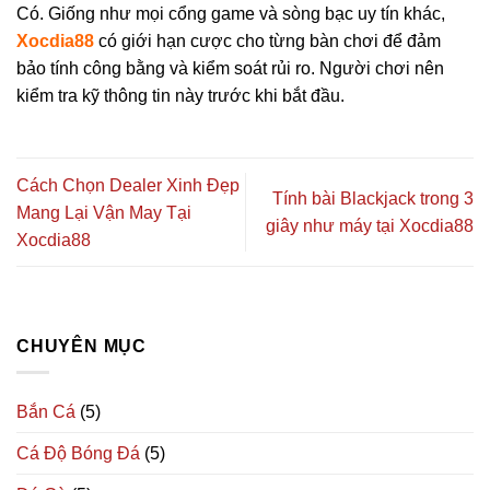
Có. Giống như mọi cổng game và sòng bạc uy tín khác,
Xocdia88
có giới hạn cược cho từng bàn chơi để đảm
bảo tính công bằng và kiểm soát rủi ro. Người chơi nên
kiểm tra kỹ thông tin này trước khi bắt đầu.
Cách Chọn Dealer Xinh Đẹp
Tính bài Blackjack trong 3
Mang Lại Vận May Tại
giây như máy tại Xocdia88
Xocdia88
CHUYÊN MỤC
Bắn Cá
(5)
Cá Độ Bóng Đá
(5)