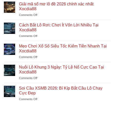
Giải mã sổ mơ lô đề 2026 chính xác nhất
Xocdia88
on
Comments Off
Giải
mã
Cách Bắt Lô Rơi: Chơi Ít Vốn Lời Nhiều Tại
sổ
Xocdia88
mơ
on
Comments Off
lô
Cách
đề
Bắt
2026
Mẹo Chơi Xổ Số Siêu Tốc Kiếm Tiền Nhanh Tại
Lô
chính
Xocdia88
Rơi:
xác
on
Comments Off
Chơi
nhất
Mẹo
Ít
Xocdia88
Chơi
Vốn
Nuôi Lô Khung 3 Ngày: Tỷ Lệ Nổ Cực Cao Tại
Xổ
Lời
Xocdia88
Số
Nhiều
on
Comments Off
Siêu
Tại
Nuôi
Tốc
Xocdia88
Lô
Kiếm
Soi Cầu XSMB 2026: Bí Kíp Bắt Cầu Lô Chạy
Khung
Tiền
Cực Đẹp
3
Nhanh
on
Comments Off
Ngày:
Tại
Soi
Tỷ
Xocdia88
Cầu
Lệ
XSMB
Nổ