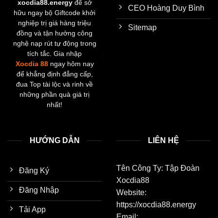
xocdia88.energy
để sở
CEO Hoàng Duy Bình
hữu ngay bộ Giftcode khởi
nghiệp trị giá hàng triệu
Sitemap
đồng và tận hưởng công
nghệ nạp rút tự động trong
tích tắc. Gia nhập
Xocdia 88
ngay hôm nay
để khẳng định đẳng cấp,
đua Top tài lộc và rinh về
những phần quà giá trị
nhất!
HƯỚNG DẪN
LIÊN HỆ
Tên Công Ty: Tập Đoàn
Đăng Ký
Xocdia88
Đăng Nhập
Website:
https://xocdia88.energy
Tải App
Email: