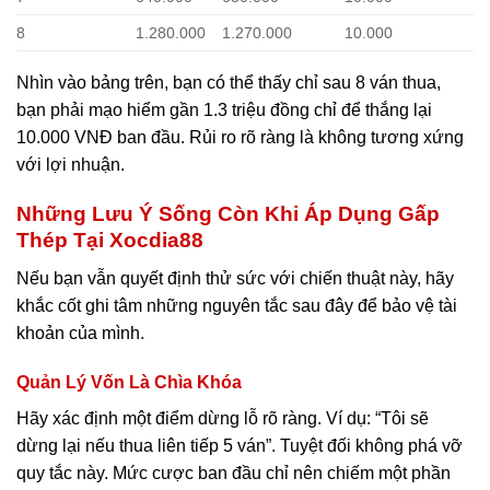
8
1.280.000
1.270.000
10.000
Nhìn vào bảng trên, bạn có thể thấy chỉ sau 8 ván thua,
bạn phải mạo hiểm gần 1.3 triệu đồng chỉ để thắng lại
10.000 VNĐ ban đầu. Rủi ro rõ ràng là không tương xứng
với lợi nhuận.
Những Lưu Ý Sống Còn Khi Áp Dụng Gấp
Thép Tại Xocdia88
Nếu bạn vẫn quyết định thử sức với chiến thuật này, hãy
khắc cốt ghi tâm những nguyên tắc sau đây để bảo vệ tài
khoản của mình.
Quản Lý Vốn Là Chìa Khóa
Hãy xác định một điểm dừng lỗ rõ ràng. Ví dụ: “Tôi sẽ
dừng lại nếu thua liên tiếp 5 ván”. Tuyệt đối không phá vỡ
quy tắc này. Mức cược ban đầu chỉ nên chiếm một phần