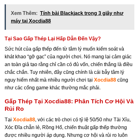
Xem Thêm:
Tính bài Blackjack trong 3 giây như
máy tại Xocdia88
Tại Sao Gấp Thép Lại Hấp Dẫn Đến Vậy?
Sức hút của gấp thếp đến từ tâm lý muốn kiểm soát và
khát khao “gỡ gạc” của người chơi. Nó mang lại cảm giác
an toàn giả tạo rằng chỉ cần có đủ vốn, chiến thắng là điều
chắc chắn. Tuy nhiên, đây cũng chính là cái bẫy tâm lý
nguy hiểm nhất mà nhiều người chơi tại
Xocdia88
cũng
như các cổng game khác thường mắc phải.
Gấp Thép Tại Xocdia88: Phân Tích Cơ Hội Và
Rủi Ro
Tại
Xocdia88
, với các trò chơi có tỷ lệ 50/50 như Tài Xỉu,
Xóc Đĩa chẵn lẻ, Rồng Hổ, chiến thuật gấp thếp thường
được nhiều người áp dụng. Nhưng cơ hội và rủi ro luôn