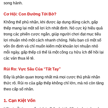
song hành.
Cơ Hội: Con Đường Tới Bờ?
Không thể phủ nhận, khi được áp dụng đúng cách, gấp
thếp mang lại một số lợi ích nhất định. Nó cực kỳ hiệu quả
trong các phiên cược ngắn, giúp người chơi đạt mục tiêu
lợi nhuận nhỏ một cách nhanh chóng. Nếu bạn có một số
vốn ổn định và chỉ muốn kiếm một khoản lợi nhuận nhỏ
mỗi ngày, gấp thếp có thể là một công cụ hữu ích để hồi lại
các ván thua lẻ tẻ.
Rủi Ro: Vực Sâu Của “Tất Tay”
Đây là phần quan trọng nhất mà mọi cược thủ phải nhận
thức rõ. Rủi ro của gấp thếp không chỉ lớn, mà nó còn tăng
theo cấp số nhân.
1. Cạn Kiệt Vốn