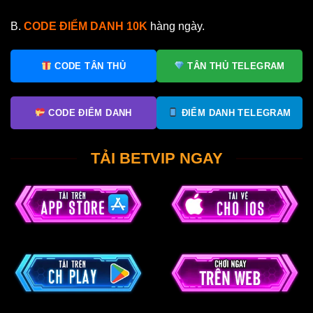
B.
CODE ĐIỂM DANH
10K
hàng ngày.
CODE TÂN THỦ
TÂN THỦ TELEGRAM
CODE ĐIỂM DANH
ĐIỂM DANH TELEGRAM
TẢI BETVIP NGAY