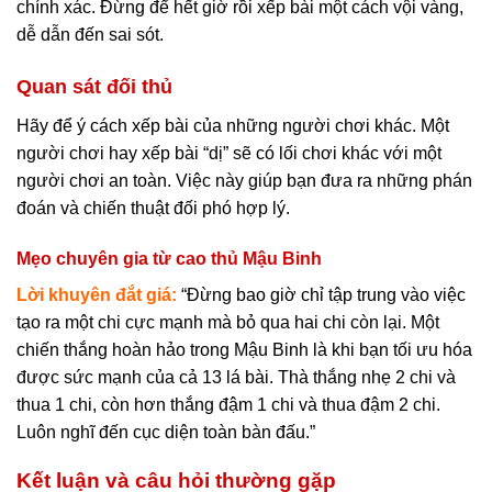
chính xác. Đừng để hết giờ rồi xếp bài một cách vội vàng,
dễ dẫn đến sai sót.
Quan sát đối thủ
Hãy để ý cách xếp bài của những người chơi khác. Một
người chơi hay xếp bài “dị” sẽ có lối chơi khác với một
người chơi an toàn. Việc này giúp bạn đưa ra những phán
đoán và chiến thuật đối phó hợp lý.
Mẹo chuyên gia từ cao thủ Mậu Binh
Lời khuyên đắt giá:
“Đừng bao giờ chỉ tập trung vào việc
tạo ra một chi cực mạnh mà bỏ qua hai chi còn lại. Một
chiến thắng hoàn hảo trong Mậu Binh là khi bạn tối ưu hóa
được sức mạnh của cả 13 lá bài. Thà thắng nhẹ 2 chi và
thua 1 chi, còn hơn thắng đậm 1 chi và thua đậm 2 chi.
Luôn nghĩ đến cục diện toàn bàn đấu.”
Kết luận và câu hỏi thường gặp